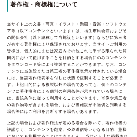
著作権・商標権について
当サイト上の文書・写真・イラスト・動画・音楽・ソフトウェ
ア等（以下コンテンツといいます）は、福生市民会館およびそ
の関係会社（以下総称して当施設といいます）ならびに第三者
が有する著作権により保護されております。当サイトご利用の
皆様は、個人的にまたは家庭内その他これに準ずる限られた範
囲内において使用することを目的とする場合にのみコンテンツ
をダウンロード等により複製することができます。なお、コン
テンツに当施設または第三者の著作権表示が付されている場合
には、当該著作権表示を付した状態で複製することが必要で
す。上記目的による複製以外の場合であっても、個々のコンテ
ンツに著作権者による個別の利用条件が示されている場合に
は、当該条件に従って利用することができます。肖像や第三者
の著作物等が含まれる場合、および当施設が不適切と判断する
場合等にはご利用をお断りする場合があります。
上記の場合および著作権法が定める場合を除いて、著作権者の
許諾なく、コンテンツを翻案、公衆送信等いかなる目的、態様
においても利用することはできません。 当サイト上に掲載され