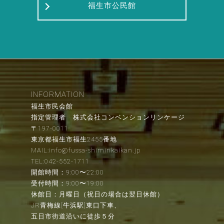
福生市公民館
INFORMATION
福生市民会館
指定管理者 株式会社コンベンションリンケージ
〒197-0011
東京都福生市福生2455番地
MAIL:info@fussa-shiminkaikan.jp
TEL:042-552-1711
開館時間：9:00〜22:00
受付時間：9:00〜19:00
休館日：月曜日（祝日の場合は翌日休館）
JR青梅線[牛浜駅]東口下車、
五日市街道沿いに徒歩５分