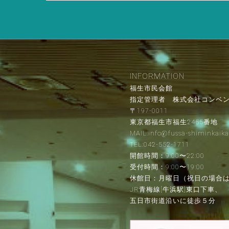
INFORMATION
福生市民会館
指定管理者 株式会社コンベ
〒197-0011
東京都福生市福生2455番地
MAIL:info@fussa-shiminkaika
TEL:042-552-1711
開館時間：9:00〜22:00
受付時間：9:00〜19:00
休館日：月曜日（祝日の場合
JR青梅線[牛浜駅]東口下車、
五日市街道沿いに徒歩５分