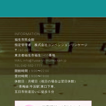
INFORMATION
福生市民会館
指定管理者 株式会社コンベンションリンケージ
〒197-0011
東京都福生市福生2455番地
MAIL:info@fussa-shiminkaikan.jp
TEL:042-552-1711
開館時間：9:00〜22:00
受付時間：9:00〜19:00
休館日：月曜日（祝日の場合は翌日休館）
JR青梅線[牛浜駅]東口下車、
五日市街道沿いに徒歩５分