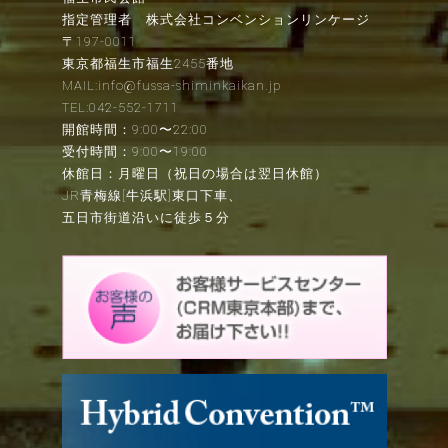
指定管理者 株式会社コンベンションリンケージ
〒197-0011
東京都福生市福生2455番地
MAIL:info@fussa-shiminkaikan.jp
TEL:042-552-1711
開館時間：9:00〜22:00
受付時間：9:00〜19:00
休館日：月曜日（祝日の場合は翌日休館）
JR青梅線[牛浜駅]東口下車、
五日市街道沿いに徒歩５分