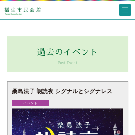
過去のイベント
Past Event
桑島法子 朗読夜 シグナルとシグナレス
イベント