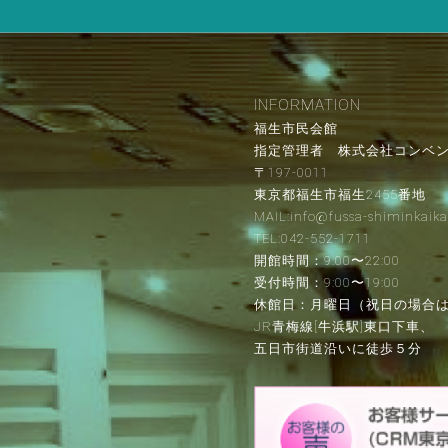
INFORMATION
福生市民会館
指定管理者 株式会社コンベ
〒197-0011
東京都福生市福生2455番地
MAIL:info@fussa-shiminkaika
TEL:042-552-1711
開館時間：9:00〜22:00
受付時間：9:00〜19:00
休館日：月曜日（祝日の場合
JR青梅線[牛浜駅]東口下車、
五日市街道沿いに徒歩５分